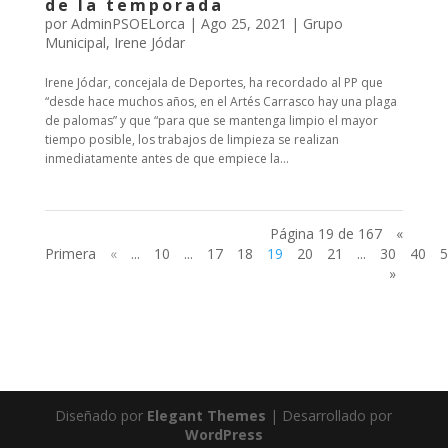
de la temporada
por
AdminPSOELorca
|
Ago 25, 2021
|
Grupo
Municipal
,
Irene Jódar
Irene Jódar, concejala de Deportes, ha recordado al PP que
“desde hace muchos años, en el Artés Carrasco hay una plaga
de palomas” y que “para que se mantenga limpio el mayor
tiempo posible, los trabajos de limpieza se realizan
inmediatamente antes de que empiece la...
Página 19 de 167
«
Primera
«
...
10
...
17
18
19
20
21
...
30
40
5
»
Diseñado por
Elegant Themes
| Desarrollado por
WordPress