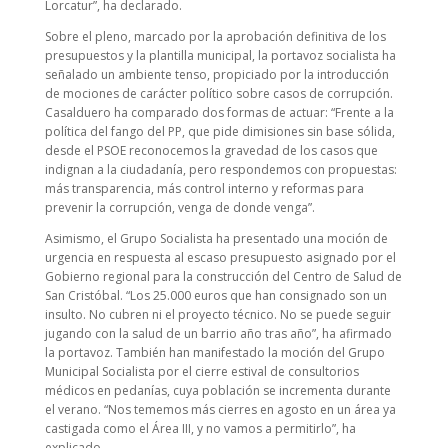
Lorcatur”, ha declarado.
Sobre el pleno, marcado por la aprobación definitiva de los
presupuestos y la plantilla municipal, la portavoz socialista ha
señalado un ambiente tenso, propiciado por la introducción
de mociones de carácter político sobre casos de corrupción.
Casalduero ha comparado dos formas de actuar: “Frente a la
política del fango del PP, que pide dimisiones sin base sólida,
desde el PSOE reconocemos la gravedad de los casos que
indignan a la ciudadanía, pero respondemos con propuestas:
más transparencia, más control interno y reformas para
prevenir la corrupción, venga de donde venga”.
Asimismo, el Grupo Socialista ha presentado una moción de
urgencia en respuesta al escaso presupuesto asignado por el
Gobierno regional para la construcción del Centro de Salud de
San Cristóbal. “Los 25.000 euros que han consignado son un
insulto. No cubren ni el proyecto técnico. No se puede seguir
jugando con la salud de un barrio año tras año”, ha afirmado
la portavoz. También han manifestado la moción del Grupo
Municipal Socialista por el cierre estival de consultorios
médicos en pedanías, cuya población se incrementa durante
el verano. “Nos tememos más cierres en agosto en un área ya
castigada como el Área III, y no vamos a permitirlo”, ha
explicado.