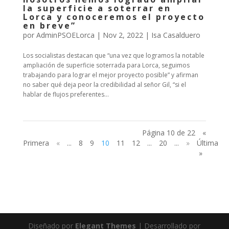
la superficie a soterrar en
Lorca y conoceremos el proyecto
en breve”
por
AdminPSOELorca
|
Nov 2, 2022
|
Isa Casalduero
Los socialistas destacan que “una vez que logramos la notable
ampliación de superficie soterrada para Lorca, seguimos
trabajando para lograr el mejor proyecto posible” y afirman
no saber qué deja peor la credibilidad al señor Gil, “si el
hablar de flujos preferentes...
Página 10 de 22
«
Primera
«
...
8
9
10
11
12
...
20
...
»
Última
»
Diseñado por
Elegant Themes
| Desarrollado por