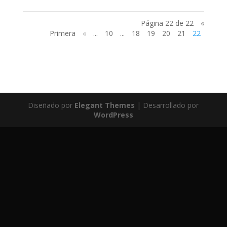
Página 22 de 22
«
Primera
«
...
10
...
18
19
20
21
22
Diseñado por
Elegant Themes
| Desarrollado por
WordPress