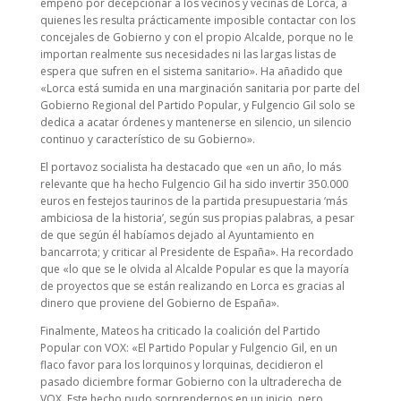
empeño por decepcionar a los vecinos y vecinas de Lorca, a
quienes les resulta prácticamente imposible contactar con los
concejales de Gobierno y con el propio Alcalde, porque no le
importan realmente sus necesidades ni las largas listas de
espera que sufren en el sistema sanitario». Ha añadido que
«Lorca está sumida en una marginación sanitaria por parte del
Gobierno Regional del Partido Popular, y Fulgencio Gil solo se
dedica a acatar órdenes y mantenerse en silencio, un silencio
continuo y característico de su Gobierno».
El portavoz socialista ha destacado que «en un año, lo más
relevante que ha hecho Fulgencio Gil ha sido invertir 350.000
euros en festejos taurinos de la partida presupuestaria ‘más
ambiciosa de la historia’, según sus propias palabras, a pesar
de que según él habíamos dejado al Ayuntamiento en
bancarrota; y criticar al Presidente de España». Ha recordado
que «lo que se le olvida al Alcalde Popular es que la mayoría
de proyectos que se están realizando en Lorca es gracias al
dinero que proviene del Gobierno de España».
Finalmente, Mateos ha criticado la coalición del Partido
Popular con VOX: «El Partido Popular y Fulgencio Gil, en un
flaco favor para los lorquinos y lorquinas, decidieron el
pasado diciembre formar Gobierno con la ultraderecha de
VOX. Este hecho pudo sorprendernos en un inicio, pero