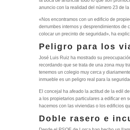
la boca de anunciar todo lo que son promoc
anuncio con la realidad del número 23 de la
«Nos encontramos con un edificio de propi
derrumbes internos y desprendimientos de cas
colocar un precinto de seguridad», ha explic
Peligro para los v
José Luis Ruiz ha mostrado su preocupación
recordando que se trata de una zona muy tra
tenemos un colegio muy cerca y diariamente
inmueble es un peligro real para la segurida
El concejal ha afeado la actitud de la edil 
a los propietarios particulares a edificar e
hacemos con las viviendas o los edificios q
Doble rasero e in
Desde el PSOE de Lorca han hecho un llama