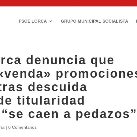
PSOE LORCA
GRUPO MUNICIPAL SOCIALISTA
rca denuncia que
 «venda» promocione
tras descuida
de titularidad
 “se caen a pedazos
ría |
0 Comentarios