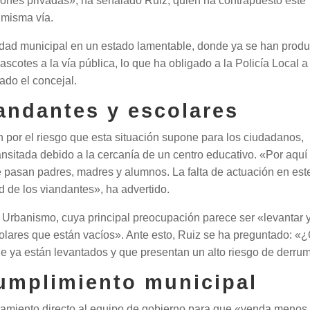
iones privadas», ha señalado Ruiz, quien ha contrapuesto este
 misma vía.
edad municipal en un estado lamentable, donde ya se han prod
cotes a la vía pública, lo que ha obligado a la Policía Local a
ado el concejal.
iandantes y escolares
 por el riesgo que esta situación supone para los ciudadanos,
nsitada debido a la cercanía de un centro educativo. «Por aquí
 pasan padres, madres y alumnos. La falta de actuación en est
d de los viandantes», ha advertido.
de Urbanismo, cuya principal preocupación parece ser «levantar y
n solares que están vacíos». Ante esto, Ruiz se ha preguntado: «
ue ya están levantados y que presentan un alto riesgo de derru
cumplimiento municipal
miento directo al equipo de gobierno para que «venda menos 