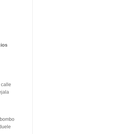
cios
 calle
ejala
a bombo
 duele