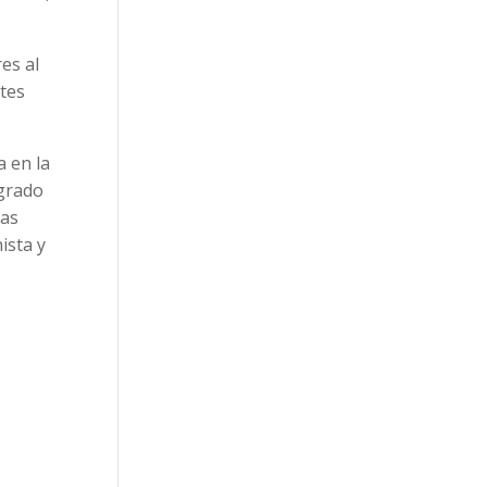
es al
tes
a en la
ogrado
las
ista y