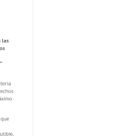
 las
los
”
teria
rechos
máximo
a que
utible,