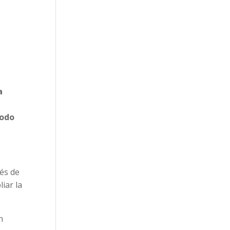
a
Todo
ués de
iar la
n