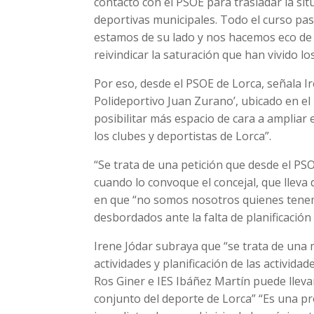
contacto con el PSOE para trasladar la sit
deportivas municipales. Todo el curso pa
estamos de su lado y nos hacemos eco de s
reivindicar la saturación que han vivido l
Por eso, desde el PSOE de Lorca, señala Ir
Polideportivo Juan Zurano’, ubicado en el 
posibilitar más espacio de cara a ampliar
los clubes y deportistas de Lorca”.
“Se trata de una petición que desde el PS
cuando lo convoque el concejal, que lleva d
en que “no somos nosotros quienes tenem
desbordados ante la falta de planificación 
Irene Jódar subraya que “se trata de una 
actividades y planificación de las activida
Ros Giner e IES Ibáñez Martín puede lleva
conjunto del deporte de Lorca” “Es una pr