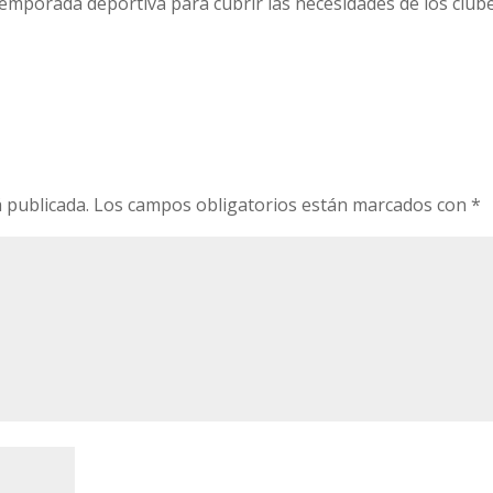
 temporada deportiva para cubrir las necesidades de los club
o
 publicada.
Los campos obligatorios están marcados con
*