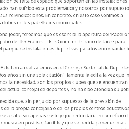
uación de falta de espacio que soportan en las instalaciones
sado han sufrido esta problemática y nosotros por supuesto
us reivindicaciones. En concreto, en este caso venimos a
os clubes en los pabellones municipales”.
ene Jódar, “creemos que es esencial la apertura del ‘Pabelló
patio del IES Francisco Ros Giner, en horario de tarde para
 el parque de instalaciones deportivas para los entrenamient
OE de Lorca realizaremos en el Consejo Sectorial de Deporte
os años sin una sola citación”, lamenta la edil a la vez que i
os la necesidad, son los propios clubes que se encuentran
del actual concejal de deportes y no ha sido atendida su peti
medida que, sin perjuicio por supuesto de la previsión de
des de la propia concejalía o de los propios centros educativos
rse a cabo sin apenas coste y que redundaría en beneficio d
opuesta en positivo, factible y que se podría poner en marc