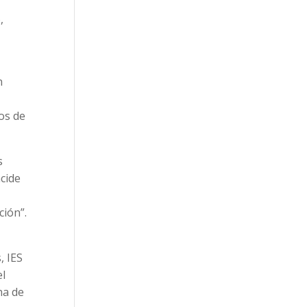
,
n
os de
s
ncide
ción”.
, IES
el
ha de