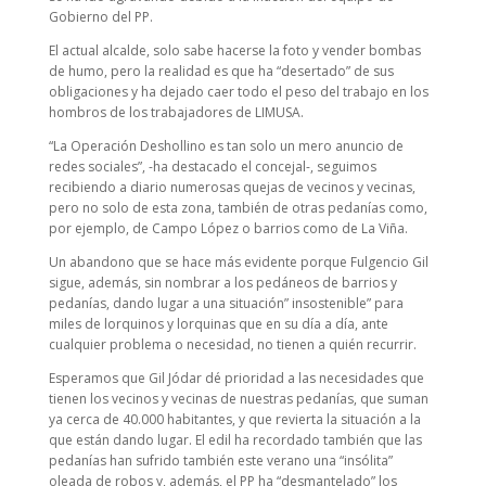
Gobierno del PP.
El actual alcalde, solo sabe hacerse la foto y vender bombas
de humo, pero la realidad es que ha “desertado” de sus
obligaciones y ha dejado caer todo el peso del trabajo en los
hombros de los trabajadores de LIMUSA.
“La Operación Deshollino es tan solo un mero anuncio de
redes sociales”, -ha destacado el concejal-, seguimos
recibiendo a diario numerosas quejas de vecinos y vecinas,
pero no solo de esta zona, también de otras pedanías como,
por ejemplo, de Campo López o barrios como de La Viña.
Un abandono que se hace más evidente porque Fulgencio Gil
sigue, además, sin nombrar a los pedáneos de barrios y
pedanías, dando lugar a una situación” insostenible” para
miles de lorquinos y lorquinas que en su día a día, ante
cualquier problema o necesidad, no tienen a quién recurrir.
Esperamos que Gil Jódar dé prioridad a las necesidades que
tienen los vecinos y vecinas de nuestras pedanías, que suman
ya cerca de 40.000 habitantes, y que revierta la situación a la
que están dando lugar. El edil ha recordado también que las
pedanías han sufrido también este verano una “insólita”
oleada de robos y, además, el PP ha “desmantelado” los