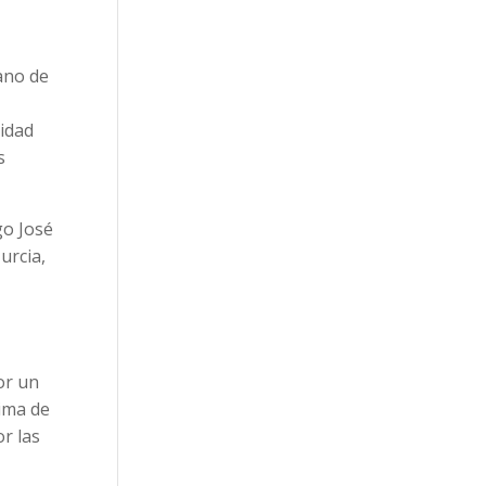
ano de
sidad
s
go José
urcia,
or un
ima de
or las