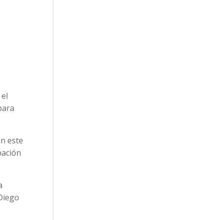
 el
para
en este
pación
a
 Diego