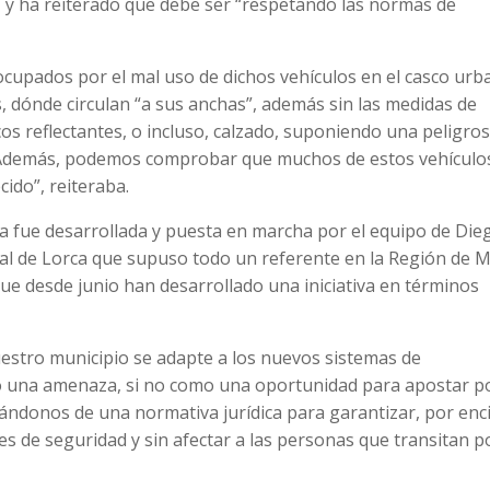
o, y ha reiterado que debe ser “respetando las normas de
ocupados por el mal uso de dichos vehículos en el casco urb
, dónde circulan “a sus anchas”, además sin las medidas de
s reflectantes, o incluso, calzado, suponiendo una peligro
. Además, podemos comprobar que muchos de estos vehículo
cido”, reiteraba.
va fue desarrollada y puesta en marcha por el equipo de Die
cal de Lorca que supuso todo un referente en la Región de M
que desde junio han desarrollado una iniciativa en términos
uestro municipio se adapte a los nuevos sistemas de
 una amenaza, si no como una oportunidad para apostar p
ándonos de una normativa jurídica para garantizar, por enc
nes de seguridad y sin afectar a las personas que transitan p