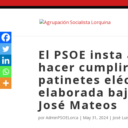
El PSOE insta 
hacer cumplir
patinetes elé
elaborada baj
José Mateos
por
AdminPSOELorca
|
May 31, 2024
|
José Lui