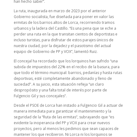
han hecho saber”.
La ruta, inaugurada en marzo de 2023 por el anterior
Gobierno socialista, fue diseñada para poner en valor las
ermitas de los barrios altos de Lorca, recorriendo tramos
urbanos y la ladera del Castillo. “Es una pena que se eche a
perder una ruta en la que transitan cientos de deportistas e
incluso turistas, para disfrutar de estos parajes únicos de
nuestra ciudad, por la dejadez y el pasotismo del actual
equipo de Gobierno de PP y VOX”, lamentó Ruiz.
El concejal ha recordado que los lorquinos han sufrido “una
subida de impuestos del 22% en el recibo de la basura, para
que todo el término municipal: barrios, pedanías y hasta rutas
deportivas, esté completamente abandonado y lleno de
suciedad”. A su juicio, esta situación refleja “un claro
despropósito y una falta total de interés por parte de
Fulgencio Gil y sus concejales”.
Desde el PSOE de Lorca han instado a Fulgencio Gil a actuar de
manera inmediata para garantizar el mantenimiento y la
seguridad de la “Ruta de las ermitas”, subrayando que “es
evidente la inoperancia del PP y VOX para crear nuevos
proyectos, pero al menos les pedimos que sean capaces de
mantener los que recibieron. Ni Lorca ni los lorquinos se