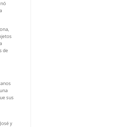
rnó
a
zona,
bjetos
a
s de
s
ranos
 una
que sus
José y