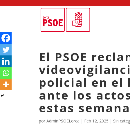
El PSOE recl
videovigilanc
policial en el
ante los acto
estas semana
por
AdminPSOELorca
|
Feb 12, 2025
| Sin cate