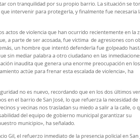
ar con tranquilidad por su propio barrio. La situación se to
que intervenir para protegerla, y finalmente fue necesaria l
tros actos de violencia que han ocurrido recientemente en la 
ue, a parte de ser acosada, fue víctima de agresiones con o
emás, un hombre que intentó defenderla fue golpeado hast
que sin mediar palabra a otro ciudadano en las inmediacione
ación inaudita que genera una enorme preocupación en lo
tamiento actúe para frenar esta escalada de violencia», ha
eguridad no es nuevo, recordando que en los dos últimos ve
 en el barrio de San José, lo que refuerza la necesidad de
ecinos y vecinas nos trasladan su miedo a salir a la calle, o 
nsabilidad del equipo de gobierno municipal garantizar su
 nuestro municipio», ha señalado.
io Gil, el refuerzo inmediato de la presencia policial en San 