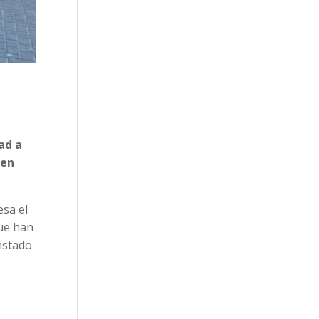
ad a
ten
esa el
que han
instado
s