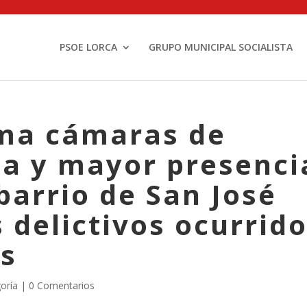
PSOE LORCA
GRUPO MUNICIPAL SOCIALISTA
ama cámaras de
ia y mayor presenci
 barrio de San José
s delictivos ocurrid
s
goría |
0 Comentarios