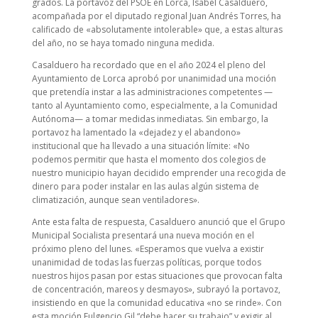
grados. La portavoz del PSOE en Lorca, Isabel Casalduero,
acompañada por el diputado regional Juan Andrés Torres, ha
calificado de «absolutamente intolerable» que, a estas alturas
del año, no se haya tomado ninguna medida.
Casalduero ha recordado que en el año 2024 el pleno del
Ayuntamiento de Lorca aprobó por unanimidad una moción
que pretendía instar a las administraciones competentes —
tanto al Ayuntamiento como, especialmente, a la Comunidad
Autónoma— a tomar medidas inmediatas. Sin embargo, la
portavoz ha lamentado la «dejadez y el abandono»
institucional que ha llevado a una situación límite: «No
podemos permitir que hasta el momento dos colegios de
nuestro municipio hayan decidido emprender una recogida de
dinero para poder instalar en las aulas algún sistema de
climatización, aunque sean ventiladores».
Ante esta falta de respuesta, Casalduero anunció que el Grupo
Municipal Socialista presentará una nueva moción en el
próximo pleno del lunes. «Esperamos que vuelva a existir
unanimidad de todas las fuerzas políticas, porque todos
nuestros hijos pasan por estas situaciones que provocan falta
de concentración, mareos y desmayos», subrayó la portavoz,
insistiendo en que la comunidad educativa «no se rinde». Con
esta moción Fulgencio Gil “debe hacer su trabajo” y exigir al