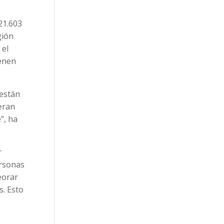
21.603
gión
 el
ienen
 están
peran
”, ha
r
ersonas
eorar
s. Esto