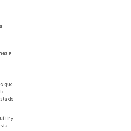
ad
nas a
do que
a.
ista de
ufrir y
está