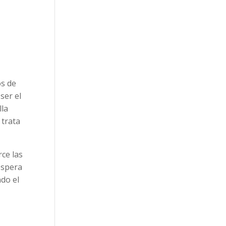
os de
ser el
lla
 trata
rce las
espera
ndo el
e