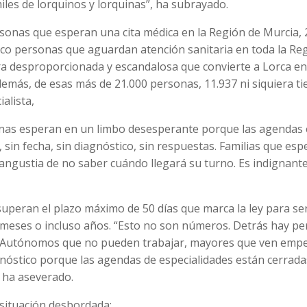
iles de lorquinos y lorquinas”, ha subrayado.
rsonas que esperan una cita médica en la Región de Murcia, 
cinco personas que aguardan atención sanitaria en toda la Re
ra desproporcionada y escandalosa que convierte a Lorca en
 Además, de esas más de 21.000 personas, 11.937 ni siquiera t
ialista,
onas esperan en un limbo desesperante porque las agendas
 sin fecha, sin diagnóstico, sin respuestas. Familias que es
angustia de no saber cuándo llegará su turno. Es indignante
superan el plazo máximo de 50 días que marca la ley para se
 meses o incluso años. “Esto no son números. Detrás hay p
a. Autónomos que no pueden trabajar, mayores que ven emp
nóstico porque las agendas de especialidades están cerrada
, ha aseverado.
 situación desbordada: