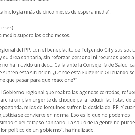
talmología (más de cinco meses de espera media).
meses).
ra media supera los ocho meses.
egional del PP, con el beneplácito de Fulgencio Gil y sus soci
su área sanitaria, sin reforzar personal ni recursos pese a 
e no ha movido un dedo. Calla ante la Consejería de Salud, ca
ue sufren esta situación. ¿Dónde está Fulgencio Gil cuando se
ene que pasar para que reaccione?”
o al Gobierno regional que reabra las agendas cerradas, refue
archa un plan urgente de choque para reducir las listas de 
opaganda, miles de lorquinos sufren la desidia del PP. Y cua
a injusticia se convierte en norma. Eso es lo que no podemos
 símbolo del colapso sanitario. La salud de la gente no pued
lor político de un gobierno”, ha finalizado.