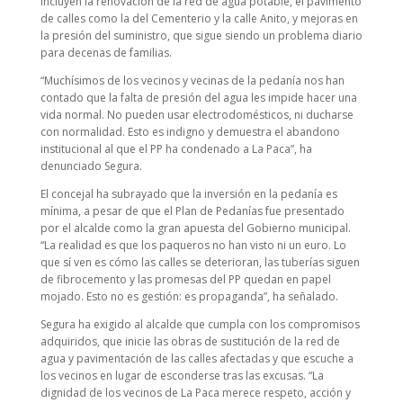
incluyen la renovación de la red de agua potable, el pavimento
de calles como la del Cementerio y la calle Anito, y mejoras en
la presión del suministro, que sigue siendo un problema diario
para decenas de familias.
“Muchísimos de los vecinos y vecinas de la pedanía nos han
contado que la falta de presión del agua les impide hacer una
vida normal. No pueden usar electrodomésticos, ni ducharse
con normalidad. Esto es indigno y demuestra el abandono
institucional al que el PP ha condenado a La Paca”, ha
denunciado Segura.
El concejal ha subrayado que la inversión en la pedanía es
mínima, a pesar de que el Plan de Pedanías fue presentado
por el alcalde como la gran apuesta del Gobierno municipal.
“La realidad es que los paqueros no han visto ni un euro. Lo
que sí ven es cómo las calles se deterioran, las tuberías siguen
de fibrocemento y las promesas del PP quedan en papel
mojado. Esto no es gestión: es propaganda”, ha señalado.
Segura ha exigido al alcalde que cumpla con los compromisos
adquiridos, que inicie las obras de sustitución de la red de
agua y pavimentación de las calles afectadas y que escuche a
los vecinos en lugar de esconderse tras las excusas. “La
dignidad de los vecinos de La Paca merece respeto, acción y