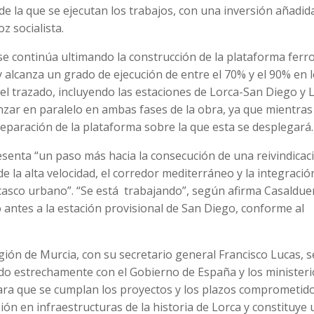
sde la que se ejecutan los trabajos, con una inversión añadid
z socialista.
se continúa ultimando la construcción de la plataforma ferro
y alcanza un grado de ejecución de entre el 70% y el 90% en 
del trazado, incluyendo las estaciones de Lorca-San Diego y 
nzar en paralelo en ambas fases de la obra, ya que mientras
preparación de la plataforma sobre la que esta se desplegará.
resenta “un paso más hacia la consecución de una reivindicac
de la alta velocidad, el corredor mediterráneo y la integració
l casco urbano”. “Se está trabajando”, según afirma Casaldue
 antes a la estación provisional de San Diego, conforme al
gión de Murcia, con su secretario general Francisco Lucas, s
ndo estrechamente con el Gobierno de España y los minister
ara que se cumplan los proyectos y los plazos comprometido
ón en infraestructuras de la historia de Lorca y constituye 