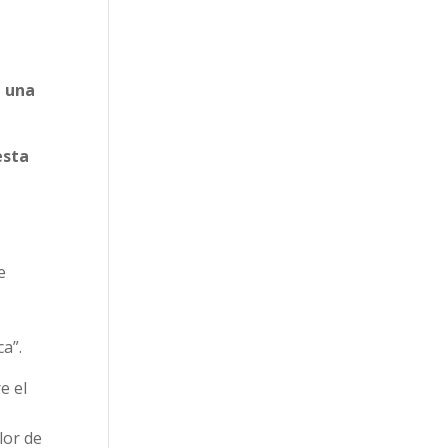
a una
esta
e
a”.
e el
lor de