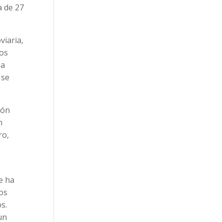
a de 27
viaria,
los
La
 se
ión
n
ro,
e ha
ios
s.
un