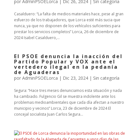
por
AdminPSOELorca
|
Dic 26, 2024
| Sin categoría
Casalduero: “La falta de medios materiales hace, pese al gran
esfuerzo de los trabajadores, que Lorca esté más sucia que
nunca, ya que no disponen de los vehículos suficientes para
prestar los servicios completos” Lorca, 26 de diciembre de
2024 Isabel Casalduero,...
El PSOE denuncia la inacción del
Partido Popular y VOX ante el
vertedero ilegal en la pedanía
de Aguaderas
por
AdminPSOELorca
|
Dic 23, 2024
| Sin categoría
Segura: “Hace tres meses denunciamos esta situación y nada
ha cambiado. Fulgencio Gil se muestra indolente ante los
problemas medioambientales que cada día afectan a nuestro
municipio y vecinos” Lorca, 23 de diciembre de 2024 El
concejal socialista Juan Carlos Segura...