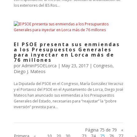
los exteriores del IES Ros...
El PSOE presenta sus enmiendas
a los Presupuestos Generales
para inyectar en Lorca más de
76 millones
por
AdminPSOELorca
|
May 23, 2017
|
Congreso
,
Diego J. Mateos
La Diputada del PSOE en el Congreso, María González Veracruz
y el Portavoz del PSOE en el Ayuntamiento de Lorca, Diego José
Mateos han anunciado sus enmiendas a los Presupuestos
Generales del Estado, necesarias para “reajustar” la “pobre
inversión” prevista para...
Página 75 de 79
«
Primera
«
...
10
20
30
...
73
74
75
76
77
...
»